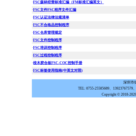
·
FSC森林经营标准汇编（FM标准汇编英文）
·
FSC文件FSC程序文件汇编
·
FSC认证法律法规清单
·
FSC不合格品控制程序
·
FSC仓库管理规定
·
FSC文件控制程序
·
FSC培训控制程序
·
FSC过程控制程序
·
桉木胶合板FSC-COC控制手册
·
FSC标签使用指南(中英文对照)
深圳市
TEL: 0755-25585689、139237675
Copyright © 2018-202