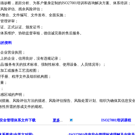
断，差距分析、为客户量身定制的ISO27001培训和咨询解决方案、体系培训；
风险评估、残余风险评估；
S整合、文件编写、文件发布、全面实施；
管理评审；
证、正式认证、颁发证书；
体系维护、协助监督审核，德信诚完善的售后服务。
提供的资料
企业营业执照；
上的企业，信用良好，没有违规记录；
/服务有关的技术标准、强制性标准、使用设备、人员情况等）；
加工或服务工艺流程图；
管理手册、程序文件及组织机构图；
量；
；
感区域的声明；
制措施、风险评估方法的描述、风险评估报告、风险处置计划、组织为确保其信息安全
效性所需的形成文件的规程。
1信息安全管理体系文件下载
更多
...
ISO27001培训课程
管理体系要求(中英文对照)
·
ISO27001信息安全管理标准理解及内审员 (