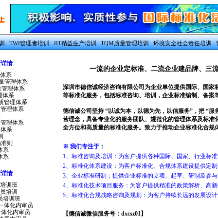
训
TWI管理者培训
JIT精益生产培训
TQM质量管理培训
环境安全社会责任培训
看详情
一流的企业定标准、二流企业建品牌、三
管理体系
业质量管理体系
深圳市德信诚经济咨询有限公司为企业单位提供国际、国家
质量管理体系
管理体系
等标准化服务，包括标准咨询、培训，企业标准编制、备案
害物质管理体系
排放管理体系
德信诚公司坚持 “以诚为本，以德为先，以信服务”，把 “服
系
营理念，具备专业化的服务团队、规范化的管理体系及标准
安全管理体系
全方位和高质量的标准化服务。致力于推动企业标准化合规
理体系
则
为准则
※ 我们专注于：
理体系
1、标准咨询及培训：为客户提供各种国际、国家、行业标
理体系
2、标准化体系建设：为客户标准化、合规体系建设提供定制
看详情
3、企业标准研制：提供企业标准的立项、起草、研制及参
审员培训班
4、标准化技术项目服务：为客户提供精准的政策解析、高
内审员培训
5、标准化合规战略咨询及规划：为客户持续长远的发展设计“
内审员培训班
6949一体化内审员
000一体化内审员
【德信诚微信服务号：dxcsz01】