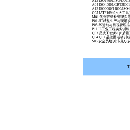
A13 ISO14001/ISO45
A04 ISO45001/GBT2
A12 ISO9000/14000/I
Q05 IATF16949六大
M01 优秀班组长管理实
P01 JIT精益生产与现
P05 5S运动与目视管理
P11 IE工业工程实务训练
Q03 品质工程师(QE质
Q04 QCC品管圈活动训
S06 安全员培训(专兼职
T