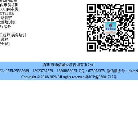
001体系内审员
8001内审员培训
SO45001内审员
工具实战训练
务培训班
场改善培训班
推行实务
量工程师)实务培训
练课程
安全员)
深圳市德信诚经济咨询有限公司
EL: 0755-25585689、13923767579、13808856075 QQ：675978375 微信服务号：dxcsz
Copyright © 2018-2028 All rights reserved 粤ICP备05001717号