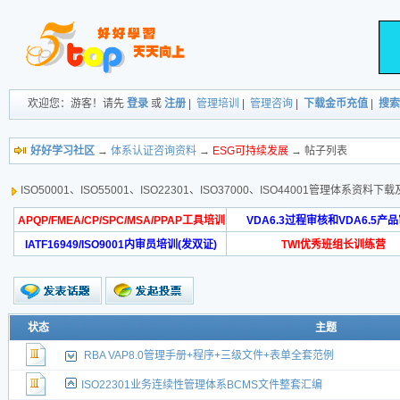
欢迎您：游客！请先
登录
或
注册
|
管理培训
|
管理咨询
|
下载金币充值
|
搜索
好好学习社区
→
体系认证咨询资料
→
ESG可持续发展
→ 帖子列表
ISO50001、ISO55001、ISO22301、ISO37000、ISO44001管理体系资
APQP/FMEA/CP/SPC/MSA/PPAP工具培训
VDA6.3过程审核和VDA6.5产
IATF16949/ISO9001内审员培训(发双证)
TWI优秀班组长训练营
状态
主题
RBA VAP8.0管理手册+程序+三级文件+表单全套范例
ISO22301业务连续性管理体系BCMS文件整套汇编