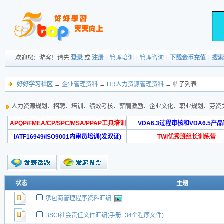
欢迎您：游客！请先
登录
或
注册
|
管理培训
|
管理咨询
|
下载金币充值
|
搜索
好好学习社区
→
企业管理资料
→
HR人力资源管理资料
→ 帖子列表
人力资源规划、招聘、培训、绩效考核、薪酬激励、企业文化、职业规划、劳资
APQP/FMEA/CP/SPC/MSA/PPAP工具培训
VDA6.3过程审核和VDA6.5产
IATF16949/ISO9001内审员培训(发双证)
TWI优秀班组长训练营
状态
主题
承包商管理程序资料汇编
BSCI社会责任文件汇编(手册+34个程序文件)