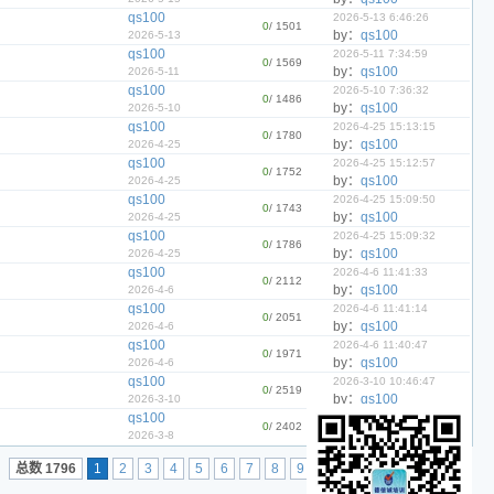
qs100
2026-5-13 6:46:26
0
/ 1501
by：
qs100
2026-5-13
qs100
2026-5-11 7:34:59
0
/ 1569
by：
qs100
2026-5-11
qs100
2026-5-10 7:36:32
0
/ 1486
by：
qs100
2026-5-10
qs100
2026-4-25 15:13:15
0
/ 1780
by：
qs100
2026-4-25
qs100
2026-4-25 15:12:57
0
/ 1752
by：
qs100
2026-4-25
qs100
2026-4-25 15:09:50
0
/ 1743
by：
qs100
2026-4-25
qs100
2026-4-25 15:09:32
0
/ 1786
by：
qs100
2026-4-25
qs100
2026-4-6 11:41:33
0
/ 2112
by：
qs100
2026-4-6
qs100
2026-4-6 11:41:14
0
/ 2051
by：
qs100
2026-4-6
qs100
2026-4-6 11:40:47
0
/ 1971
by：
qs100
2026-4-6
qs100
2026-3-10 10:46:47
0
/ 2519
by：
qs100
2026-3-10
qs100
2026-3-8 10:51:16
0
/ 2402
by：
qs100
2026-3-8
总数 1796
1
2
3
4
5
6
7
8
9
10
下一页
..90