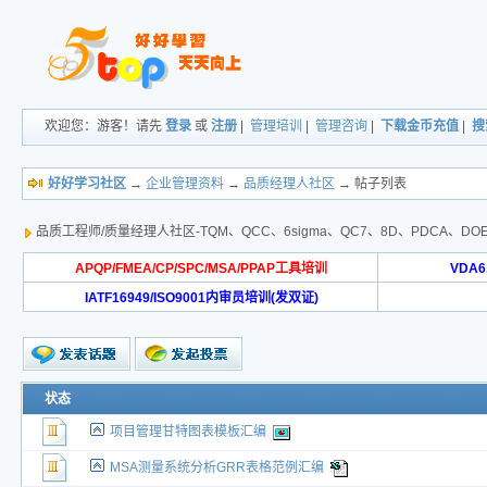
欢迎您：游客！请先
登录
或
注册
|
管理培训
|
管理咨询
|
下载金币充值
|
搜
好好学习社区
→
企业管理资料
→
品质经理人社区
→ 帖子列表
品质工程师/质量经理人社区-TQM、QCC、6sigma、QC7、8D、PDCA
APQP/FMEA/CP/SPC/MSA/PPAP工具培训
VDA
IATF16949/ISO9001内审员培训(发双证)
状态
项目管理甘特图表模板汇编
MSA测量系统分析GRR表格范例汇编