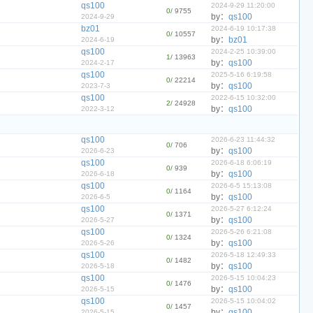
qs100
2024-9-29 11:20:00
0
/ 9755
by：
qs100
2024-9-29
bz01
2024-6-19 10:17:38
0
/ 10557
by：
bz01
2024-6-19
qs100
2024-2-25 10:39:00
1
/ 13963
by：
qs100
2024-2-17
qs100
2025-5-16 6:19:58
0
/ 22214
by：
qs100
2023-7-3
qs100
2022-6-15 10:32:00
2
/ 24928
by：
qs100
2022-3-12
qs100
2026-6-23 11:44:32
0
/ 706
by：
qs100
2026-6-23
qs100
2026-6-18 6:06:19
0
/ 939
by：
qs100
2026-6-18
qs100
2026-6-5 15:13:08
0
/ 1164
by：
qs100
2026-6-5
qs100
2026-5-27 6:12:24
0
/ 1371
by：
qs100
2026-5-27
qs100
2026-5-26 6:21:08
0
/ 1324
by：
qs100
2026-5-26
qs100
2026-5-18 12:49:33
0
/ 1482
by：
qs100
2026-5-18
qs100
2026-5-15 10:04:23
0
/ 1476
by：
qs100
2026-5-15
qs100
2026-5-15 10:04:02
0
/ 1457
by：
qs100
2026-5-15