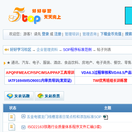
欢迎您：游客！请先
登录
或
注册
|
管理培训
|
管理咨询
|
下载金币充值
|
搜索
好好学习社区
→
企业管理资料
→
SOP程序标准范例
→ 帖子列表
★ 通讯、汽车、电子、服装、酒店、食品饮料、房地产、电子商务、餐饮、零
APQP/FMEA/CP/SPC/MSA/PPAP工具培训
VDA6.3过程审核和VDA6.5产
IATF16949/ISO9001内审员培训(发双证)
TWI优秀班组长训练营
状态
主题
五金电镀龙门线槽溶液日常点检和添加标准SOP
ISO22163铁路行业质量体系程序文件汇编(3套)