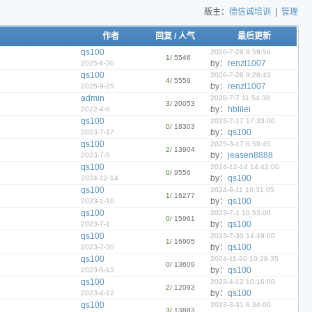
版主：
德信诚培训
|
管理
作者
回复
/
人气
最后更新
qs100
2026-7-28 9:59:56
1
/ 5546
by：
renzl1007
2025-6-30
qs100
2026-7-28 9:28:43
4
/ 5559
by：
renzl1007
2025-9-25
admin
2026-7-7 11:54:38
3
/ 20053
by：
hblilei
2022-4-6
qs100
2023-7-17 17:33:00
0
/ 18303
by：
qs100
2023-7-17
qs100
2025-3-17 8:50:45
2
/ 13904
by：
jeasen8888
2023-7-5
qs100
2024-12-14 14:42:00
0
/ 9556
by：
qs100
2024-12-14
qs100
2024-9-11 10:31:05
1
/ 16277
by：
qs100
2023-1-10
qs100
2023-7-1 10:53:00
0
/ 15961
by：
qs100
2023-7-1
qs100
2023-7-30 14:49:00
1
/ 16905
by：
qs100
2023-7-30
qs100
2024-11-20 10:29:35
0
/ 13609
by：
qs100
2023-5-13
qs100
2023-4-12 10:16:00
2
/ 12093
by：
qs100
2023-4-12
qs100
2023-3-31 6:34:00
3
/ 13883