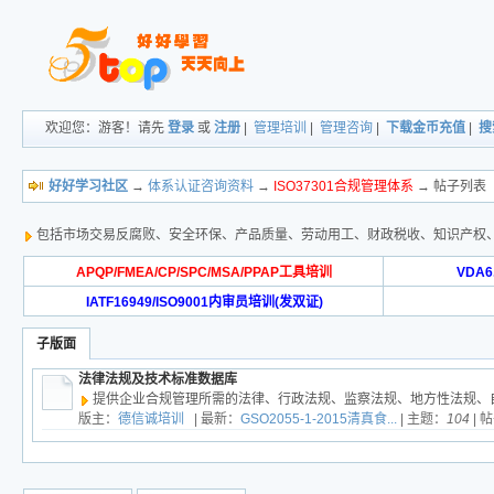
欢迎您：游客！请先
登录
或
注册
|
管理培训
|
管理咨询
|
下载金币充值
|
搜
好好学习社区
→
体系认证咨询资料
→
ISO37301合规管理体系
→ 帖子列表
包括市场交易反腐败、安全环保、产品质量、劳动用工、财政税收、知识产权
APQP/FMEA/CP/SPC/MSA/PPAP工具培训
VDA
IATF16949/ISO9001内审员培训(发双证)
子版面
法律法规及技术标准数据库
提供企业合规管理所需的法律、行政法规、监察法规、地方性法规、
版主：
德信诚培训
| 最新：
GSO2055-1-2015清真食...
| 主题：
104
| 