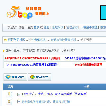
欢迎您：游客！请先
登录
或
注册
|
管理培训
|
管理咨询
|
下载金币充值
|
搜索
好好学习社区
→
企业管理资料
→
仓储与物流管理资料
→ 帖子列表
仓库、盘点、资材管理；物流控制经验交流、资料下载！
APQP/FMEA/CP/SPC/MSA/PPAP工具培训
VDA6.3过程审核和VDA6.5产
IATF16949/ISO9001内审员培训(发双证)
TWI优秀班组长训练营
状态
主题
Excel生产、库管、行政、财务表格模板（绝对实用）
易制毒化学品管理制度、管理表格汇编