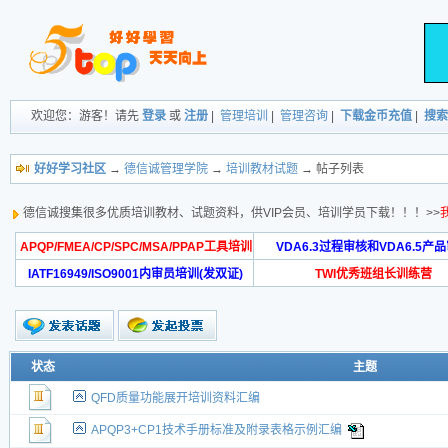
欢迎您：游客！请先
登录
或
注册
|
管理培训
|
管理咨询
|
下载金币充值
|
搜索
好好学习社区
→
德信诚管理学院
→
培训教材试题
→ 帖子列表
德信诚搜集很多优质培训教材、试题资料，供VIP会员、培训学员下载！！！>>
APQP/FMEA/CP/SPC/MSA/PPAP工具培训
VDA6.3过程审核和VDA6.5产
IATF16949/ISO9001内审员培训(发双证)
TWI优秀班组长训练营
状态
主题
QFD质量功能展开培训资料汇编
APQP3+CP1技术手册标准及附录表格示例汇编