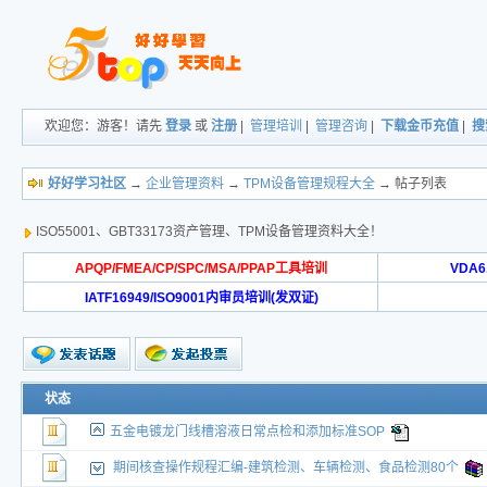
欢迎您：游客！请先
登录
或
注册
|
管理培训
|
管理咨询
|
下载金币充值
|
搜
好好学习社区
→
企业管理资料
→
TPM设备管理规程大全
→ 帖子列表
ISO55001、GBT33173资产管理、TPM设备管理资料大全！
APQP/FMEA/CP/SPC/MSA/PPAP工具培训
VDA
IATF16949/ISO9001内审员培训(发双证)
状态
五金电镀龙门线槽溶液日常点检和添加标准SOP
期间核查操作规程汇编-建筑检测、车辆检测、食品检测80个