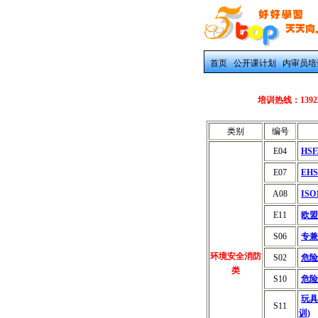
首页
公开课计划
内审员培
培训热线：139237
类别
编号
E04
HS
E07
EH
A08
IS
E11
欧盟
S06
专兼
环境安全消防
S02
危险
类
S10
危险
玩具
S11
训)