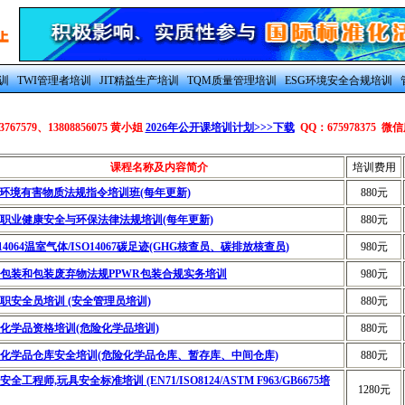
训
TWI管理者培训
JIT精益生产培训
TQM质量管理培训
ESG环境安全合规培训
67579、13808856075 黄小姐
2026年公开课培训计划>>>下载
QQ：
675978375 微
课程名称及内容简介
培训费用
F环境有害物质法规指令培训班(每年更新)
880元
S职业健康安全与环保法律法规培训(每年更新)
880元
O14064温室气体/ISO14067碳足迹(GHG核查员、碳排放核查员)
980元
包装和包装废弃物法规PPWR包装合规实务培训
980元
职安全员培训 (安全管理员培训)
880元
化学品资格培训(危险化学品培训)
880元
化学品仓库安全培训(危险化学品仓库、暂存库、中间仓库)
880元
安全工程师,玩具安全标准培训 (EN71/ISO8124/ASTM F963/GB6675培
1280元