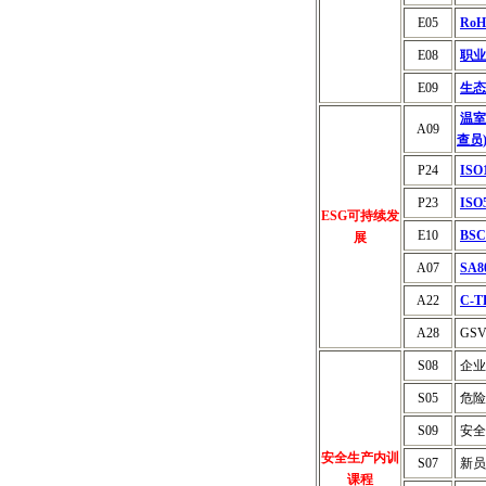
E05
Ro
E08
职业
E09
生态
温室
A09
查员
P24
IS
P23
IS
ESG可持续发
E10
BS
展
A07
SA
A22
C-
A28
GS
S08
企业
S05
危险
S09
安全
安全生产内训
S07
新员
课程