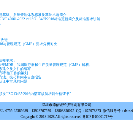
法规基础、质量管理体系标准及基础术语简介
T 42061-2022 idt ISO 13485:2016标准更新简介及标准要求讲解
系
和改进
5:2016与管理规范（GMP）要求分析对比
法规要求：
法规MDR、我国医疗器械生产质量管理规范（GMP）解析。
体系建立及文件的编写
5 内部审核工作的策划
、方法、技巧和内审自查报告
和认证中常见的问题
发“ISO13485:2016内部审核员培训合格证书”
深圳市德信诚经济咨询有限公司
EL: 0755-25585689、13923767579、13808856075 QQ：675978375 微信服务号：dxcsz
Copyright © 2018-2028 All rights reserved 粤ICP备05001717号