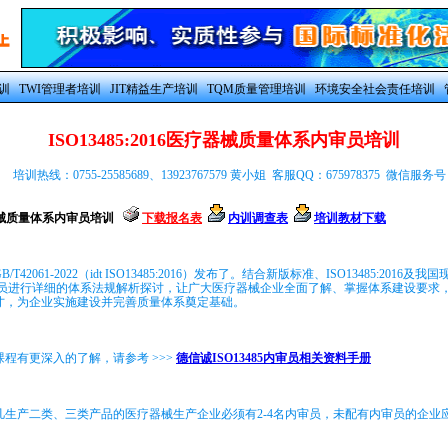
训
TWI管理者培训
JIT精益生产培训
TQM质量管理培训
环境安全社会责任培训
ISO13485:2016医疗器械质量体系内审员培训
培训热线：0755-25585689、13923767579 黄小姐 客服QQ：675978375 微信服务号：
医疗器械质量体系内审员培训
下载报名表
内训调查表
培训教材下载
T42061-2022（idt ISO13485:2016）发布了。结合新版标准、ISO13485:20
学员进行详细的体系法规解析探讨，让广大医疗器械企业全面了解、掌握体系建设要求
才，为企业实施建设并完善质量体系奠定基础。
程有更深入的了解，请参考 >>>
德信诚ISO13485内审员相关资料手册
凡生产二类、三类产品的医疗器械生产企业必须有2-4名内审员，未配有内审员的企业