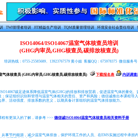
训
TWI管理者培训
JIT精益生产培训
TQM质量管理培训
环境安全社会责任培训
ISO14064/ISO14067温室气体核查员培训
(GHG内审员,GHG核查员,碳排放核查员)
培训热线：0755-25585689、13923767579 黄小姐 客服QQ：675978375 微信服务号：
067温室气体核查员 (GHG内审员,GHG核查员,碳排放核查员)
下载报名表
内训调查
064/ISO14067碳足迹体系降低温室气体(GHG)的排放和排放贸易，促进温室气体的量
性；保证组织识别和管理与温室气体相关的责任、资产和风险；德信诚推出本课程导
边界、活动强度、排放系数的意义，以期具备计算组织的温室气体排放能力。
程有更深入的了解，请参考 >>>
德信诚ISO14064温室气体核查员相关资料手册
、从事节约能源，减少温室气体排放，保护环境工作的人员、在EMS实施过程中承担