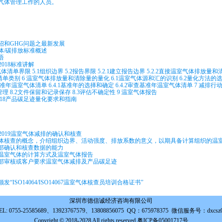
室气体管理工作的人员。
绍和GHG问题之最新发展
气体/碳排放标准概述
语
1-2018标准讲解
室气体清单界限 5.1组织边界 5.2报告界限 5.2.1建立报告边界 5.2.2直接温室气体排放量和
体清单类别 6 温室气体排放量和清除量的量化 6.1温室气体源和汇的识别 6.2量化方法的
基准年温室气体清单 6.4.1基准年的选择和确定 6.4.2审查基准年温室气体清单 7 减排行动
理 8.2文件保留和记录保存 8.3评估不确定性 9 温室气体报告
7-2018产品碳足迹量化要求和指南
4-3-2019温室气体减排的确认和核查
气体核查的概念，介绍组织边界、活动强度、排放系数的意义，以期具备计算组织的温
內部确认和核查数据的能力
：温室气体的计算方式及温室气体报告
外部审核或客户要求温室气体减排及产品碳足迹
发“ISO14064/ISO14067温室气体核查员培训合格证书”
深圳市德信诚经济咨询有限公司
EL: 0755-25585689、13923767579、13808856075 QQ：675978375 微信服务号：dxcsz
Copyright © 2018-2028 All rights reserved 粤ICP备05001717号