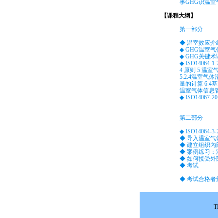
事GHG识温
【课程大纲】
第一部分
◆ 温室效应介
◆ GHG温室
◆ GHG关键术
◆ ISO14064-
4 原则 5 温
5.2.4温室气
量的计算 6.4
温室气体信息管
◆ ISO1406
第二部分
◆ ISO1406
◆ 导入温室
◆ 建立组织
◆ 案例练习
◆ 如何接受
◆ 考试
◆ 考试合格者颁
T